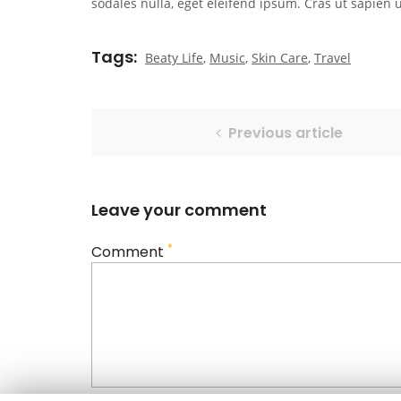
sodales nulla, eget eleifend ipsum. Cras ut sapien 
Tags
Beaty Life
,
Music
,
Skin Care
,
Travel
Previous article
Leave your comment
*
Comment