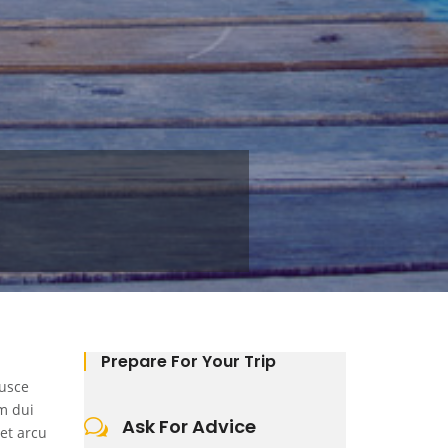
Prepare For Your Trip
Fusce
m dui
Ask For Advice
et arcu