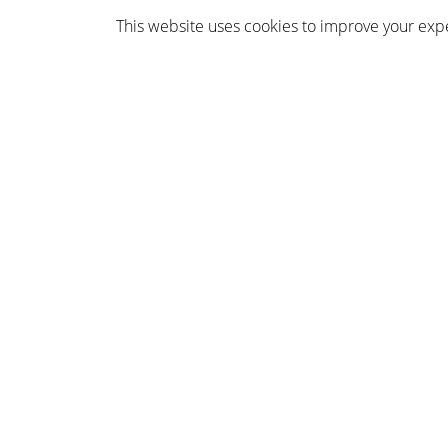
*
Your name
This website uses cookies to improve your exper
You may also like