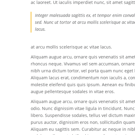
ac laoreet. Ut iaculis imperdiet nunc, sit amet sagitt
Integer malesuada sagittis ex, et tempor enim conval
sed. Nunc ut tortor at arcu mollis scelerisque ac vita
lacus.
at arcu mollis scelerisque ac vitae lacus.
Aliquam augue arcu, ornare quis venenatis sit amet,
rhoncus neque. Vivamus vel sem accumsan, ornare la
nibh urna dictum tortor, vel porta quam nunc eget 
Aliquam lacus erat, condimentum non iaculis a, con
molestie eleifend quis quis ipsum. Aenean eu finibu
augue pellentesque sodales in vitae eros.
Aliquam augue arcu, ornare quis venenatis sit amet
odio. Nunc dignissim vitae ligula in tincidunt. Nu
libero. Suspendisse sodales, tellus vel dictum max
purus auctor, dignissim eros non, sollicitudin quam
Aliquam eu sagittis sem. Curabitur ac neque in nib