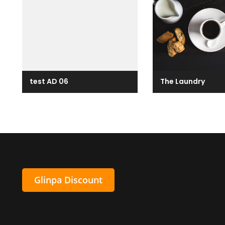
test AD 06
The Laundry
Glinpa Discount