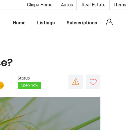
Glinpa Home
Autos
Real Estate
Items
Home
Listings
Subscriptions
ce?
Status
.0
Open now