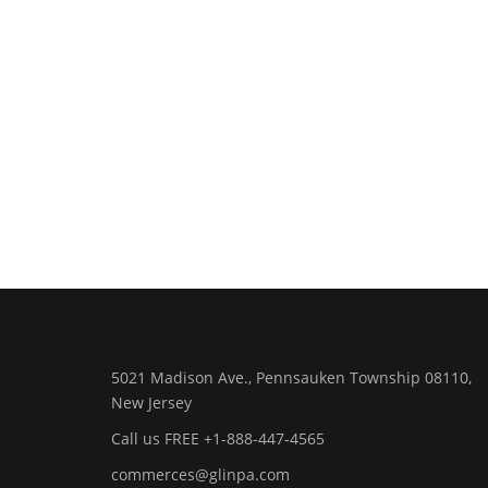
5021 Madison Ave., Pennsauken Township 08110,
New Jersey
Call us FREE +1-888-447-4565
commerces@glinpa.com