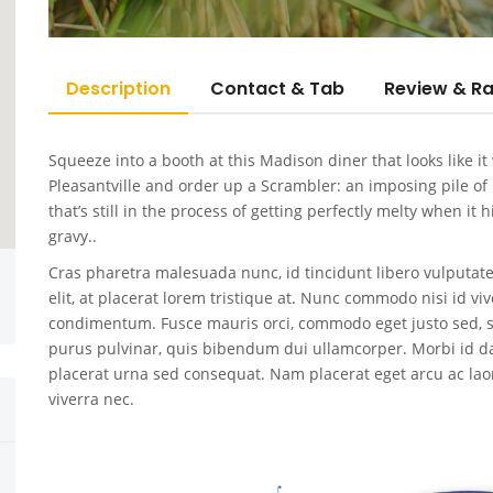
Description
Contact & Tab
Review & Ra
Squeeze into a booth at this Madison diner that looks like it
Pleasantville and order up a Scrambler: an imposing pile o
that’s still in the process of getting perfectly melty when it 
gravy..
Cras pharetra malesuada nunc, id tincidunt libero vulputat
elit, at placerat lorem tristique at. Nunc commodo nisi id vi
condimentum. Fusce mauris orci, commodo eget justo sed, 
purus pulvinar, quis bibendum dui ullamcorper. Morbi id d
placerat urna sed consequat. Nam placerat eget arcu ac laore
viverra nec.