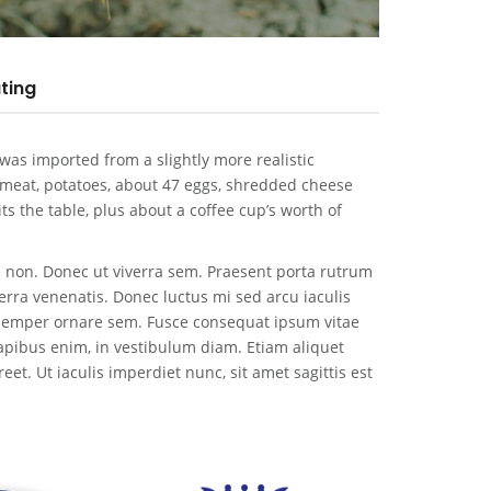
ting
 was imported from a slightly more realistic
f meat, potatoes, about 47 eggs, shredded cheese
hits the table, plus about a coffee cup’s worth of
e non. Donec ut viverra sem. Praesent porta rutrum
verra venenatis. Donec luctus mi sed arcu iaculis
semper ornare sem. Fusce consequat ipsum vitae
apibus enim, in vestibulum diam. Etiam aliquet
et. Ut iaculis imperdiet nunc, sit amet sagittis est