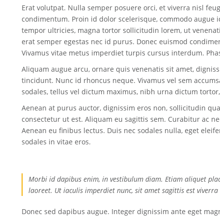
Erat volutpat. Nulla semper posuere orci, et viverra nisl feu
condimentum. Proin id dolor scelerisque, commodo augue i
tempor ultricies, magna tortor sollicitudin lorem, ut venena
erat semper egestas nec id purus. Donec euismod condimen
Vivamus vitae metus imperdiet turpis cursus interdum. Pha
Aliquam augue arcu, ornare quis venenatis sit amet, dignissi
tincidunt. Nunc id rhoncus neque. Vivamus vel sem accumsan
sodales, tellus vel dictum maximus, nibh urna dictum tortor
Aenean at purus auctor, dignissim eros non, sollicitudin qu
consectetur ut est. Aliquam eu sagittis sem. Curabitur ac n
Aenean eu finibus lectus. Duis nec sodales nulla, eget elei
sodales in vitae eros.
Morbi id dapibus enim, in vestibulum diam. Etiam aliquet pla
laoreet. Ut iaculis imperdiet nunc, sit amet sagittis est viverra
Donec sed dapibus augue. Integer dignissim ante eget magna