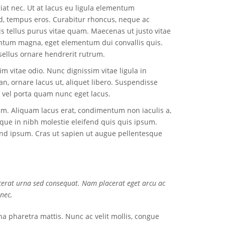
giat nec. Ut at lacus eu ligula elementum
d, tempus eros. Curabitur rhoncus, neque ac
tis tellus purus vitae quam. Maecenas ut justo vitae
tum magna, eget elementum dui convallis quis.
sellus ornare hendrerit rutrum.
m vitae odio. Nunc dignissim vitae ligula in
, ornare lacus ut, aliquet libero. Suspendisse
, vel porta quam nunc eget lacus.
am. Aliquam lacus erat, condimentum non iaculis a,
eque in nibh molestie eleifend quis quis ipsum.
fend ipsum. Cras ut sapien ut augue pellentesque
cerat urna sed consequat. Nam placerat eget arcu ac
 nec.
 pharetra mattis. Nunc ac velit mollis, congue