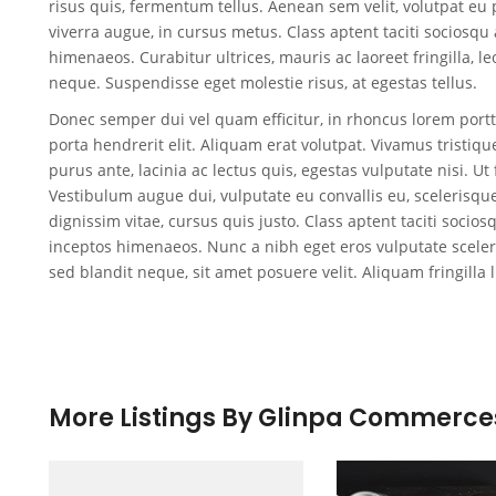
risus quis, fermentum tellus. Aenean sem velit, volutpat eu 
viverra augue, in cursus metus. Class aptent taciti sociosqu
himenaeos. Curabitur ultrices, mauris ac laoreet fringilla, le
neque. Suspendisse eget molestie risus, at egestas tellus.
Donec semper dui vel quam efficitur, in rhoncus lorem portt
porta hendrerit elit. Aliquam erat volutpat. Vivamus tristi
purus ante, lacinia ac lectus quis, egestas vulputate nisi. Ut 
Vestibulum augue dui, vulputate eu convallis eu, scelerisqu
dignissim vitae, cursus quis justo. Class aptent taciti socio
inceptos himenaeos. Nunc a nibh eget eros vulputate scelerisq
sed blandit neque, sit amet posuere velit. Aliquam fringilla 
More Listings By Glinpa Commerce