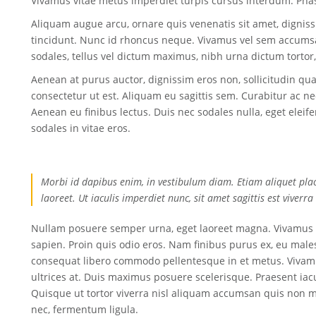
Vivamus vitae metus imperdiet turpis cursus interdum. Pha
Aliquam augue arcu, ornare quis venenatis sit amet, dignissi
tincidunt. Nunc id rhoncus neque. Vivamus vel sem accumsan
sodales, tellus vel dictum maximus, nibh urna dictum tortor
Aenean at purus auctor, dignissim eros non, sollicitudin qu
consectetur ut est. Aliquam eu sagittis sem. Curabitur ac n
Aenean eu finibus lectus. Duis nec sodales nulla, eget elei
sodales in vitae eros.
Morbi id dapibus enim, in vestibulum diam. Etiam aliquet pla
laoreet. Ut iaculis imperdiet nunc, sit amet sagittis est viverra
Nullam posuere semper urna, eget laoreet magna. Vivamus el
sapien. Proin quis odio eros. Nam finibus purus ex, eu males
consequat libero commodo pellentesque in et metus. Vivamus
ultrices at. Duis maximus posuere scelerisque. Praesent iacul
Quisque ut tortor viverra nisl aliquam accumsan quis non m
nec, fermentum ligula.