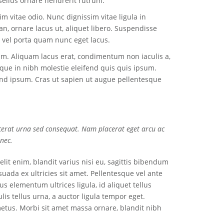
sellus ornare hendrerit rutrum.
m vitae odio. Nunc dignissim vitae ligula in
, ornare lacus ut, aliquet libero. Suspendisse
, vel porta quam nunc eget lacus.
am. Aliquam lacus erat, condimentum non iaculis a,
eque in nibh molestie eleifend quis quis ipsum.
fend ipsum. Cras ut sapien ut augue pellentesque
cerat urna sed consequat. Nam placerat eget arcu ac
 nec.
it enim, blandit varius nisi eu, sagittis bibendum
uada ex ultricies sit amet. Pellentesque vel ante
 elementum ultrices ligula, id aliquet tellus
is tellus urna, a auctor ligula tempor eget.
etus. Morbi sit amet massa ornare, blandit nibh