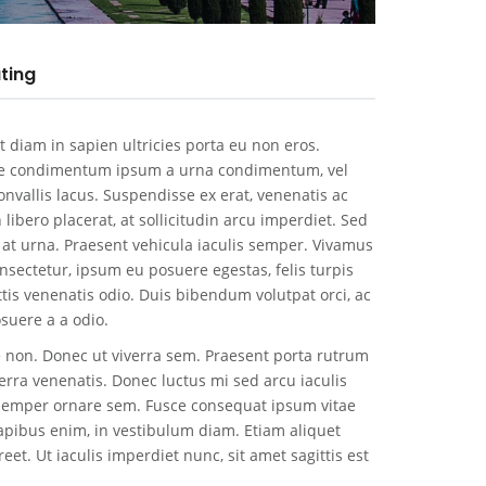
ting
 diam in sapien ultricies porta eu non eros.
ue condimentum ipsum a urna condimentum, vel
nvallis lacus. Suspendisse ex erat, venenatis ac
libero placerat, at sollicitudin arcu imperdiet. Sed
s at urna. Praesent vehicula iaculis semper. Vivamus
nsectetur, ipsum eu posuere egestas, felis turpis
ttis venenatis odio. Duis bibendum volutpat orci, ac
suere a a odio.
e non. Donec ut viverra sem. Praesent porta rutrum
verra venenatis. Donec luctus mi sed arcu iaculis
semper ornare sem. Fusce consequat ipsum vitae
apibus enim, in vestibulum diam. Etiam aliquet
et. Ut iaculis imperdiet nunc, sit amet sagittis est