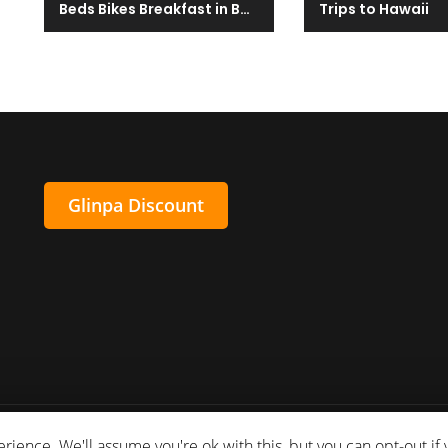
Beds Bikes Breakfast in Bancroft!
Trips to Hawaii
Glinpa Discount
de
ience. We'll assume you're ok with this, but you can opt-out if 