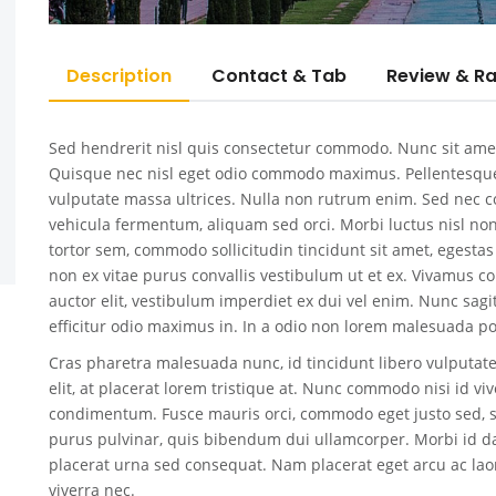
Description
Contact & Tab
Review & Ra
Sed hendrerit nisl quis consectetur commodo. Nunc sit amet
Quisque nec nisl eget odio commodo maximus. Pellentesq
vulputate massa ultrices. Nulla non rutrum enim. Sed nec co
vehicula fermentum, aliquam sed orci. Morbi luctus nisl non 
tortor sem, commodo sollicitudin tincidunt sit amet, egesta
non ex vitae purus convallis vestibulum ut et ex. Vivamus co
auctor elit, vestibulum imperdiet ex dui vel enim. Nunc sagi
efficitur odio maximus in. In a odio non lorem malesuada po
Cras pharetra malesuada nunc, id tincidunt libero vulputat
elit, at placerat lorem tristique at. Nunc commodo nisi id vi
condimentum. Fusce mauris orci, commodo eget justo sed, 
purus pulvinar, quis bibendum dui ullamcorper. Morbi id d
placerat urna sed consequat. Nam placerat eget arcu ac laore
viverra nec.