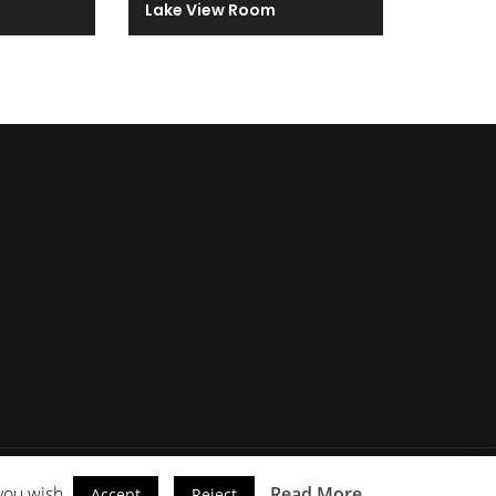
Lake View Room
you wish.
Read More
Accept
Reject